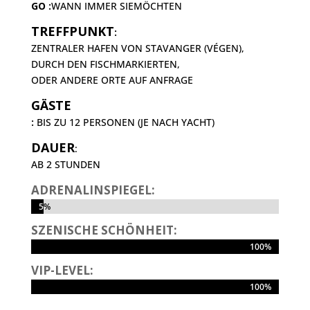
GO :
WANN IMMER SIE
MÖCHTEN
TREFFPUNKT
:
ZENTRALER HAFEN VON STAVANGER (VÉGEN),
DURCH DEN FISCHMARKIERTEN,
ODER ANDERE ORTE AUF ANFRAGE
GÄSTE
:
BIS ZU 12 PERSONEN (JE NACH YACHT)
DAUER
:
AB 2 STUNDEN
ADRENALINSPIEGEL:
5%
5%
SZENISCHE SCHÖNHEIT:
100%
100%
VIP-LEVEL:
100%
100%