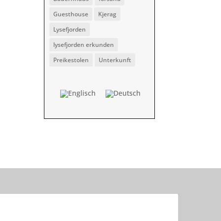
Guesthouse
Kjerag
Lysefjorden
lysefjorden erkunden
Preikestolen
Unterkunft